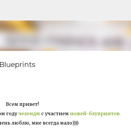
Skip to main content
Blueprints
Всем привет!
ом году
челендж
с участием
ножей-блупринтов.
чень люблю, мне всегда мало))))